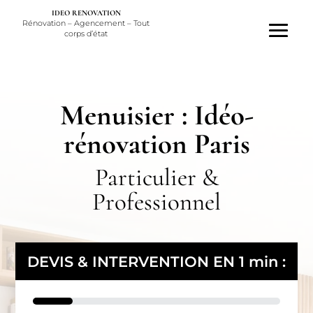
IDEO RENOVATION
Rénovation – Agencement – Tout
corps d’état
Menuisier : Idéo-
rénovation Paris
Particulier &
Professionnel
DEVIS & INTERVENTION EN 1 min :
16%