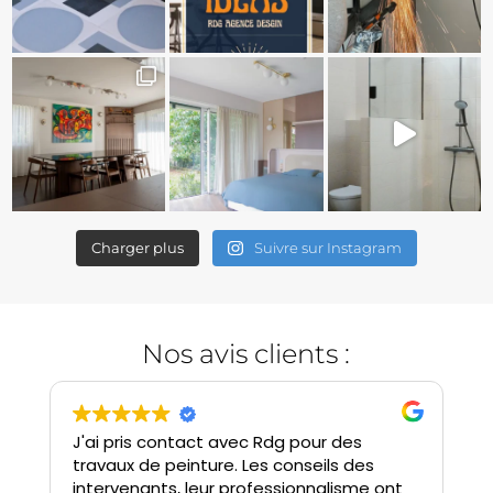
Charger plus
Suivre sur Instagram
Nos avis clients :
J'ai pris contact avec Rdg pour des
S
travaux de peinture. Les conseils des
e
intervenants, leur professionnalisme ont
d