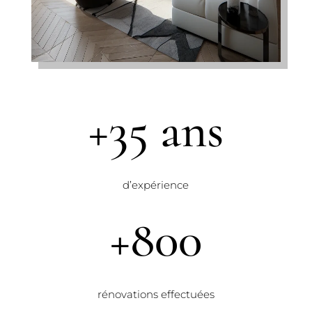
+35 ans
d’expérience
+800
rénovations effectuées