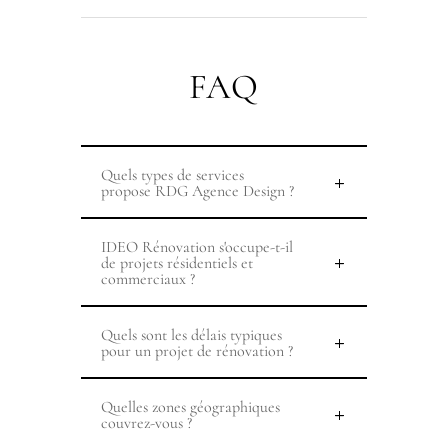
FAQ
Quels types de services
propose RDG Agence Design ?
IDEO Rénovation s'occupe-t-il
de projets résidentiels et
commerciaux ?
Quels sont les délais typiques
pour un projet de rénovation ?
Quelles zones géographiques
couvrez-vous ?