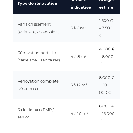
Type de rénovation
indicative
estimé
1 500 €
Rafraîchissement
3 à 6 m²
– 3 500
(peinture, accessoires)
€
4 000 €
Rénovation partielle
4 à 8 m²
– 8 000
(carrelage + sanitaires)
€
8 000 €
Rénovation complète
5 à 12 m²
– 20
clé en main
000 €
6 000 €
Salle de bain PMR /
4 à 10 m²
– 15 000
senior
€