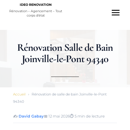
IDEO RENOVATION
Rénovation – Agencement – Tout
corps d’état
Rénovation Salle de Bain
Joinville-le-Pont 94340
Accueil
›
Rénovation de salle de bain Joinville-le-Pont
94340
✍️
David Gabay
📅
12 mai 2026
⏱️
5 min de lecture