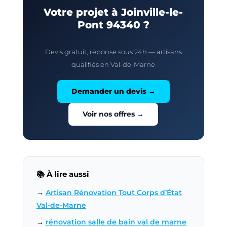
Votre projet à Joinville-le-
Pont 94340 ?
Devis gratuit, réponse sous 24h — artisans
qualifiés en Val-de-Marne
Demander un devis →
Voir nos offres →
📚 À lire aussi
→
Artisan Rénovation Tout Corps d’État
Val-de-Marne
→
rénovation salle de bain val de marne