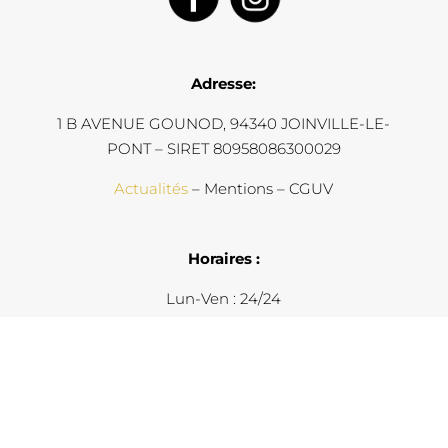
Adresse:
1 B AVENUE GOUNOD, 94340 JOINVILLE-LE-
PONT – SIRET 80958086300029
Actualités
– Mentions – CGUV
Horaires :
Lun-Ven : 24/24
Email:
dgy@ideorenovation.com
07 60 02 29 89