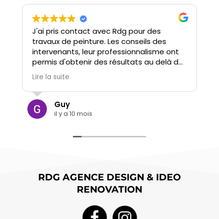
J'ai pris contact avec Rdg pour des
S
travaux de peinture. Les conseils des
e
intervenants, leur professionnalisme ont
d
permis d'obtenir des résultats au delà de
ce que j'avais envisagé.
L
Lire la suite
L
De plus les relations avec ceux-ci ont été
fluides, à la hauteur du travail réalisé.
Guy
il y a 10 mois
RDG AGENCE DESIGN & IDEO
RENOVATION