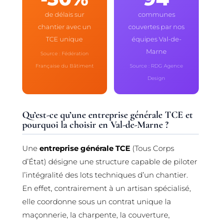
de délais sur
communes
chantier avec un
couvertes par nos
TCE unique
équipes Val-de-
Marne
Source : Fédération
Française du Bâtiment
Source : RDG Agence
Design
Qu’est-ce qu’une entreprise générale TCE et
pourquoi la choisir en Val-de-Marne ?
Une
entreprise générale TCE
(Tous Corps
d’État) désigne une structure capable de piloter
l’intégralité des lots techniques d’un chantier.
En effet, contrairement à un artisan spécialisé,
elle coordonne sous un contrat unique la
maçonnerie, la charpente, la couverture,