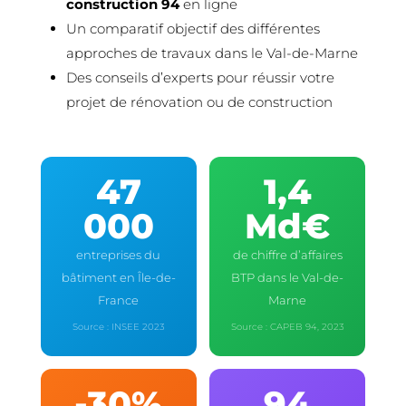
construction 94
en ligne
Un comparatif objectif des différentes
approches de travaux dans le Val-de-Marne
Des conseils d’experts pour réussir votre
projet de rénovation ou de construction
47
1,4
000
Md€
entreprises du
de chiffre d’affaires
bâtiment en Île-de-
BTP dans le Val-de-
France
Marne
Source : INSEE 2023
Source : CAPEB 94, 2023
-30%
94