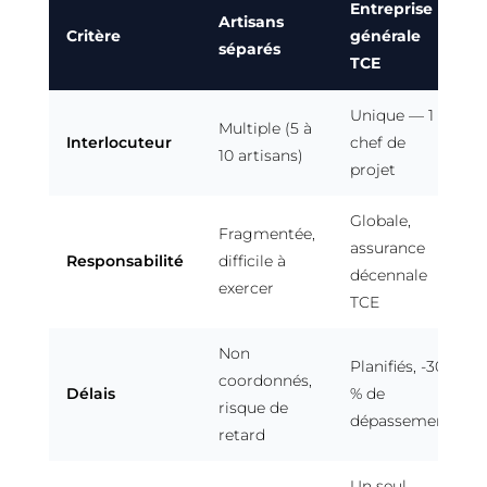
Entreprise
Artisans
Critère
générale
séparés
TCE
Unique — 1
Multiple (5 à
Interlocuteur
chef de
10 artisans)
projet
Globale,
Fragmentée,
assurance
Responsabilité
difficile à
décennale
exercer
TCE
Non
Planifiés, -30
coordonnés,
Délais
% de
risque de
dépassement
retard
Un seul