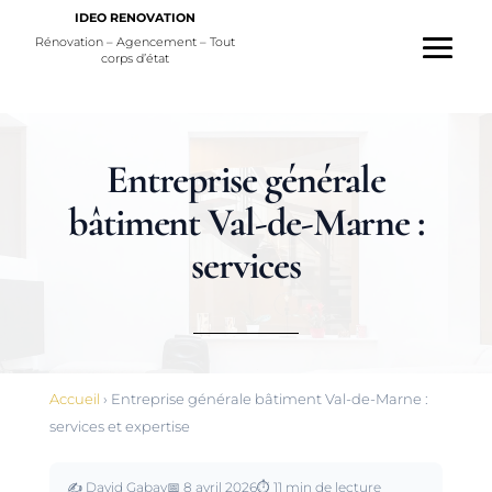
IDEO RENOVATION
Rénovation – Agencement – Tout
corps d’état
Entreprise générale
bâtiment Val-de-Marne :
services
Accueil
›
Entreprise générale bâtiment Val-de-Marne :
services et expertise
✍️
David Gabay
📅
8 avril 2026
⏱️
11 min de lecture