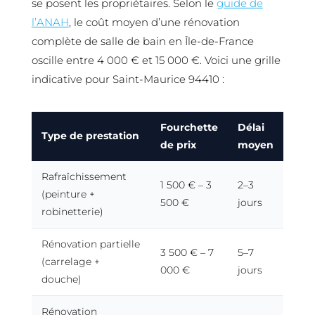
se posent les propriétaires. Selon le
guide de
l’ANAH
, le coût moyen d’une rénovation
complète de salle de bain en Île-de-France
oscille entre 4 000 € et 15 000 €. Voici une grille
indicative pour Saint-Maurice 94410 :
Fourchette
Délai
Type de prestation
de prix
moyen
Rafraîchissement
1 500 € – 3
2–3
(peinture +
500 €
jours
robinetterie)
Rénovation partielle
3 500 € – 7
5–7
(carrelage +
000 €
jours
douche)
Rénovation