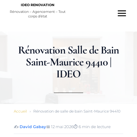
IDEO RENOVATION
Rénovation – Agencement – Tout
corps d’état
Rénovation Salle de Bain
Saint-Maurice 94410 |
IDEO
Accueil
›
Rénovation de salle de bain Saint-Maurice 94410
✍️
David Gabay
📅
12 mai 2026
⏱️
6 min de lecture