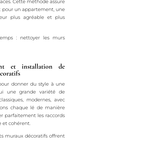
 traces. Cette méthode assure
it pour un appartement, une
ieur plus agréable et plus
temps : nettoyer les murs
t et installation de
oratifs
 pour donner du style à une
’hui une grande variété de
 classiques, modernes, avec
osons chaque lé de manière
ner parfaitement les raccords
e et cohérent.
ts muraux décoratifs offrent