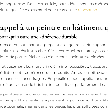
 le long terme. Dans cet article, nous détaillons nos métho
intre qualifié est essentiel pour réussir une
rénovation
.
appel à un peintre en bâtiment q
ort qui assure une adhérence durable
ence toujours par une préparation rigoureuse du support.
offrir un résultat stable. C’est pourquoi nous analysons d
dité, de parties friables ou d’anciennes peintures abîmées.
utieusement les murs afin d’éliminer poussières, traces gras
diatement l’adhérence des produits. Après le nettoyage, n
iminons les zones fragiles. En parallèle, nous appliquons u
 défauts, ou enduit de finition pour lisser parfaitement les s
 la peinture accroche correctement et reste homogène. Elle 
au temps. Nous vérifions également la porosité et l’humidit
enue optimale, même dans les pièces les plus sollicitées co