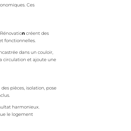
économiques. Ces
 Rénovatio
n
créent des
t fonctionnelles.
ncastrée dans un couloir,
 circulation et ajoute une
des pièces, isolation, pose
clus.
sultat harmonieux.
que le logement