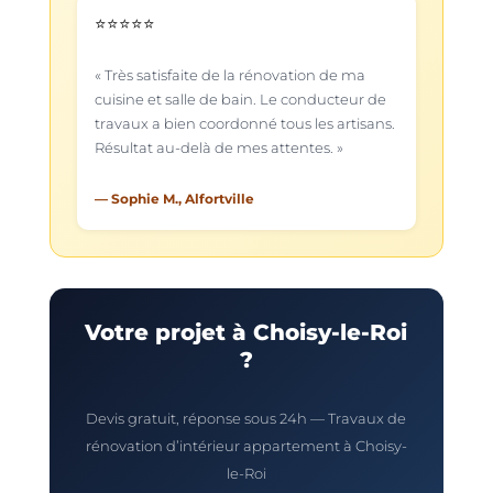
⭐⭐⭐⭐⭐
« Très satisfaite de la rénovation de ma
cuisine et salle de bain. Le conducteur de
travaux a bien coordonné tous les artisans.
Résultat au-delà de mes attentes. »
— Sophie M., Alfortville
Votre projet à Choisy-le-Roi
?
Devis gratuit, réponse sous 24h — Travaux de
rénovation d’intérieur appartement à Choisy-
le-Roi