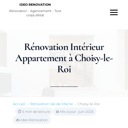
IDEO RENOVATION
Rénovation – Agencement – Tout
corps d’état
Rénovation Intérieur
Appartement à Choisy-le-
Roi
Accueil
›
Rénovation Val-de-Marne
›
Choisy-le-Roi
⏱ 5 min de lecture
📅 Mis à jour : juin 2025
✍️ Ideo Renovation