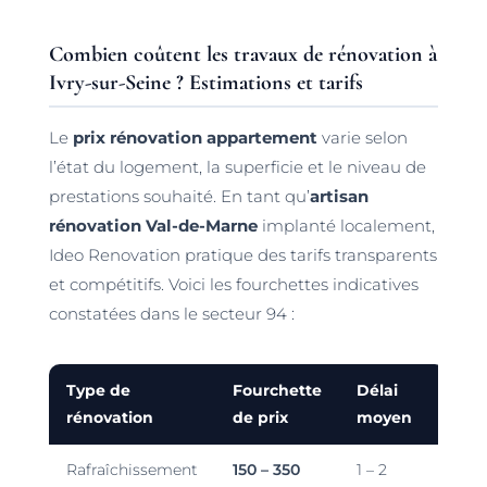
Combien coûtent les travaux de rénovation à
Ivry-sur-Seine ? Estimations et tarifs
Le
prix rénovation appartement
varie selon
l’état du logement, la superficie et le niveau de
prestations souhaité. En tant qu’
artisan
rénovation Val-de-Marne
implanté localement,
Ideo Renovation pratique des tarifs transparents
et compétitifs. Voici les fourchettes indicatives
constatées dans le secteur 94 :
Type de
Fourchette
Délai
rénovation
de prix
moyen
Rafraîchissement
150 – 350
1 – 2