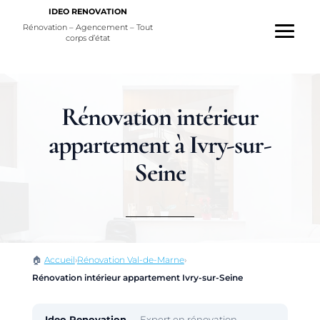
IDEO RENOVATION
Rénovation – Agencement – Tout
corps d’état
Rénovation intérieur
appartement à Ivry-sur-
Seine
🏠
Accueil
›
Rénovation Val-de-Marne
›
Rénovation intérieur appartement Ivry-sur-Seine
Ideo Renovation
— Expert en rénovation