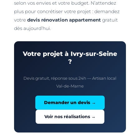
selon vos envies et votre budget. N’attendez
plus pour concrétiser votre projet : demandez
votre
devis rénovation appartement
gratuit
dès aujourd’hui.
Votre projet à Ivry-sur-Seine
?
Devis gratuit, réponse sous 24h — Artisan local
Val-de-Marne
Demander un devis →
Voir nos réalisations →