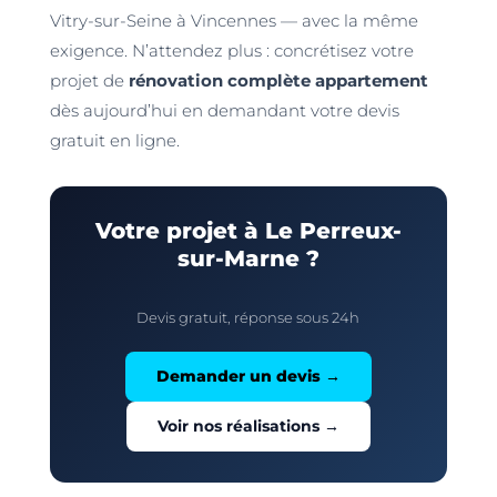
Vitry-sur-Seine à Vincennes — avec la même
exigence. N’attendez plus : concrétisez votre
projet de
rénovation complète appartement
dès aujourd’hui en demandant votre devis
gratuit en ligne.
Votre projet à Le Perreux-
sur-Marne ?
Devis gratuit, réponse sous 24h
Demander un devis →
Voir nos réalisations →