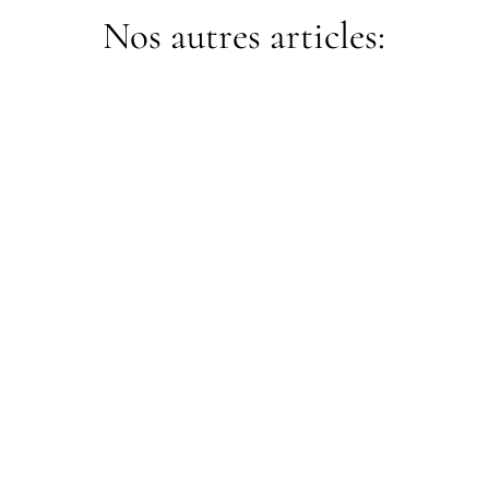
Nos autres articles:
adminalexia
Rénovation de salle de bain à Joinville-le-
Pont 94340 — artisan qualifié, devis gratuit
sous 24h. Agencement, carrelage,
plomberie. IDEO Rénovation.