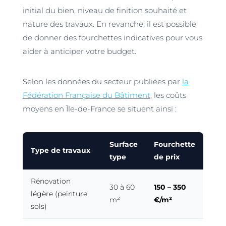
initial du bien, niveau de finition souhaité et
nature des travaux. En revanche, il est possible
de donner des fourchettes indicatives pour vous
aider à anticiper votre budget.
Selon les données du secteur publiées par
la
Fédération Française du Bâtiment
, les coûts
moyens en Île-de-France se situent ainsi :
Surface
Fourchette
Type de travaux
type
de prix
Rénovation
30 à 60
150 – 350
légère (peinture,
m²
€/m²
sols)