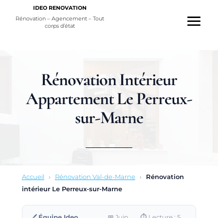
IDEO RENOVATION
Rénovation – Agencement – Tout
corps d’état
Rénovation Intérieur
Appartement Le Perreux-
sur-Marne
Accueil
›
Rénovation Val-de-Marne
›
Rénovation
intérieur Le Perreux-sur-Marne
🖊️
Équipe Ideo
📅
Juin
⏱️ Lecture : 5