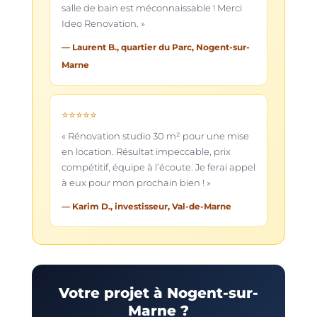
salle de bain est méconnaissable ! Merci
Ideo Renovation. »
— Laurent B., quartier du Parc, Nogent-sur-
Marne
⭐⭐⭐⭐⭐
« Rénovation studio 30 m² pour une mise
en location. Résultat impeccable, prix
compétitif, équipe à l’écoute. Je ferai appel
à eux pour mon prochain bien ! »
— Karim D., investisseur, Val-de-Marne
Votre projet à Nogent-sur-
Marne ?