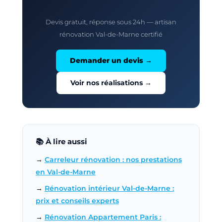
Devis gratuit, réponse sous 24h — artisan
rénovation Val-de-Marne certifié
Demander un devis →
Voir nos réalisations →
📚 À lire aussi
→
Carreleur rénovation : nos prestations
en Val-de-Marne
→
Rénovation intérieur Val-de-Marne :
prix et conseils experts
→
Rénovation Appartement Paris :