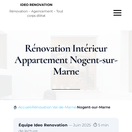
IDEO RENOVATION
Rénovation – Agencement – Tout
corps d’état
Rénovation Intérieur
Appartement Nogent-sur-
Marne
🏠
Accueil
›
Rénovation Val-de-Marne
›
Nogent-sur-Marne
Équipe Ideo Renovation
—
Juin 2025
·
⏱ 5 min
de lecture