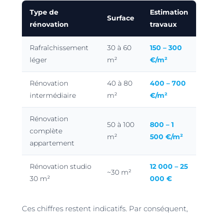
Type de
Estimation
Surface
rénovation
travaux
Rafraîchissement
30 à 60
150 – 300
léger
m²
€/m²
Rénovation
40 à 80
400 – 700
intermédiaire
m²
€/m²
Rénovation
50 à 100
800 – 1
complète
m²
500 €/m²
appartement
Rénovation studio
12 000 – 25
~30 m²
30 m²
000 €
Ces chiffres restent indicatifs. Par conséquent,