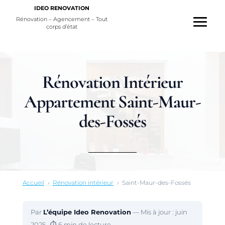
IDEO RENOVATION
Rénovation – Agencement – Tout
corps d’état
Rénovation Intérieur
Appartement Saint-Maur-
des-Fossés
Accueil
›
Rénovation intérieur
›
Saint-Maur-des-Fossés
Par
L’équipe Ideo Renovation
— Mis à jour :
juin
2025
· ⏱ 6 min de lecture