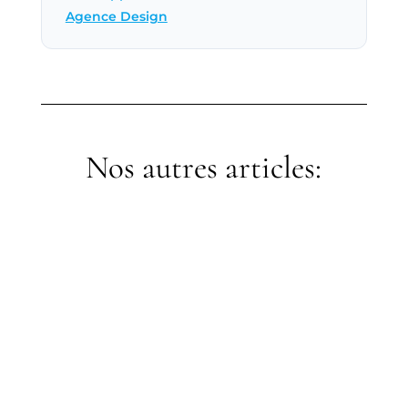
Agence Design
Nos autres articles:
adminalexia
Rénovation de salle de bain à Joinville-le-
Pont 94340 — artisan qualifié, devis gratuit
sous 24h. Agencement, carrelage,