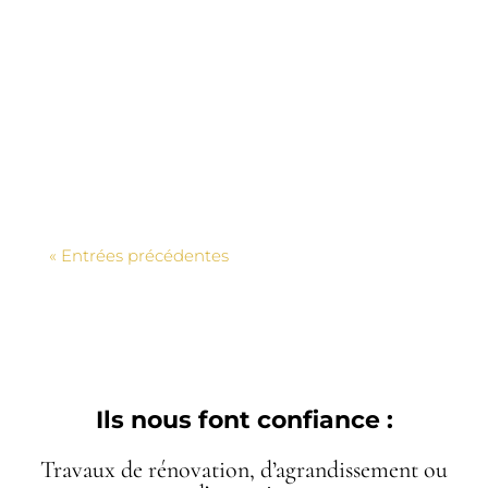
adminalexia
Rénovation de salle de bain au Perreux-
sur-Marne 94170 : artisan qualifié, devis
gratuit sous 24h. Travaux d’intérieur,
agencement et pose. IDEO Rénovation.
« Entrées précédentes
Ils nous font confiance :
Travaux de rénovation, d’agrandissement ou