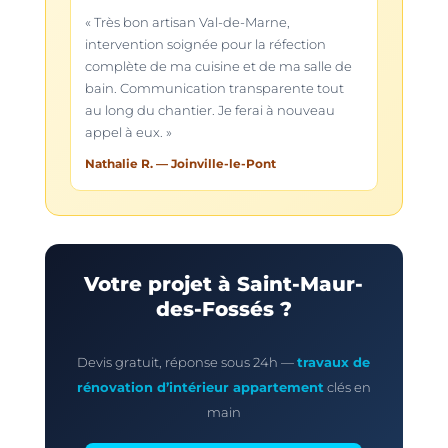
« Très bon artisan Val-de-Marne,
intervention soignée pour la réfection
complète de ma cuisine et de ma salle de
bain. Communication transparente tout
au long du chantier. Je ferai à nouveau
appel à eux. »
Nathalie R.
— Joinville-le-Pont
Votre projet à Saint-Maur-
des-Fossés ?
Devis gratuit, réponse sous 24h —
travaux de
rénovation d’intérieur appartement
clés en
main