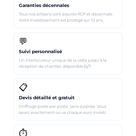
Garanties décennales
Tous nos artisans sont assurés RCP et décennale.
Votre investissement est protégé sur 10 ans.
💬
Suivi personnalisé
Un interlocuteur unique de la visite jusqu’à la
réception de chantier, disponible 6j/7.
📋
Devis détaillé et gratuit
Chiffrage poste par poste, sans surprise. Vous
savez exactement où va chaque euro investi.
⏱️