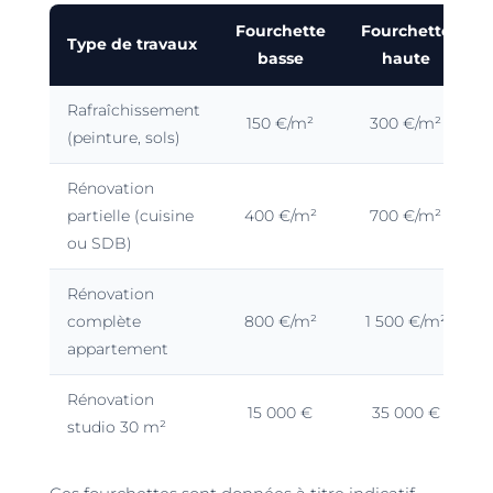
Fourchette
Fourchette
Type de travaux
basse
haute
Rafraîchissement
150 €/m²
300 €/m²
(peinture, sols)
Rénovation
partielle (cuisine
400 €/m²
700 €/m²
ou SDB)
Rénovation
complète
800 €/m²
1 500 €/m²
appartement
Rénovation
15 000 €
35 000 €
studio 30 m²